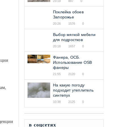
23:19
887
0
Поклейка обоев
Запорожье
20:26
1576
0
Выбор мягкой мебели
для подростков
20:18
1657
0
Фанера, ОСБ.
нции
Использование OSB
фанеры
21:55
2120
0
На какую погоду
ам,
подходит утеплитель
синтепух
10:38
2125
0
нденции
в соцсетях