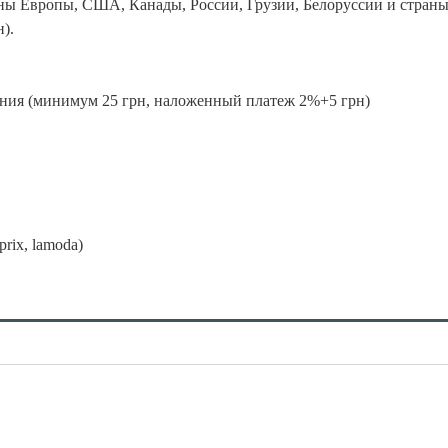
раны Европы, США, Канады, России, Грузии, Белоруссии и стран
).
ления (минимум 25 грн, наложенный платеж 2%+5 грн)
prix, lamoda)