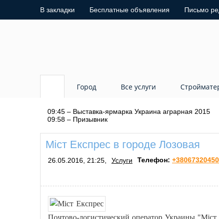
В закладки
Бесплатные объявления
Письмо ре
Город
Все услуги
Строймате
09:45 – Выставка-ярмарка Украина аграрная 2015
09:58 – Призывник
Міст Експрес в городе Лозовая
Телефон:
+38067320450
26.05.2016, 21:25,
Услуги
Почтово-логистический оператор Украины "Міст