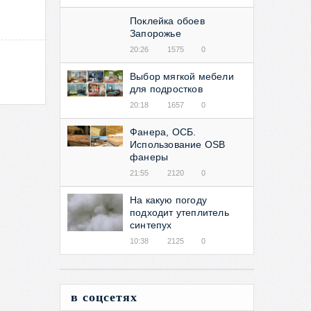
Поклейка обоев
Запорожье
20:26
1575
0
Выбор мягкой мебели
для подростков
20:18
1657
0
Фанера, ОСБ.
Использование OSB
фанеры
21:55
2120
0
На какую погоду
подходит утеплитель
синтепух
10:38
2125
0
в соцсетях