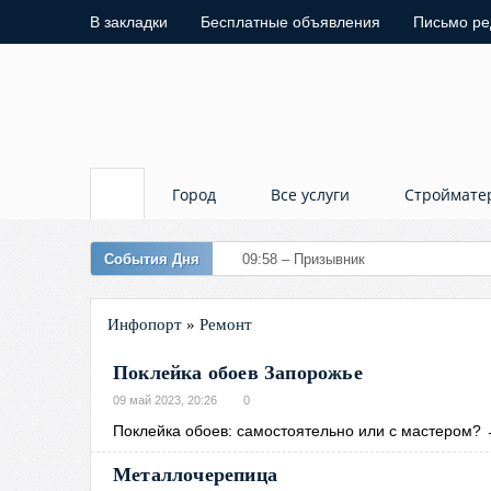
В закладки
Бесплатные объявления
Письмо ре
Город
Все услуги
Строймате
События Дня
09:58 – Призывник
Инфопорт
»
Ремонт
Поклейка обоев Запорожье
09 май 2023, 20:26
0
Поклейка обоев: самостоятельно или с мастером?
Металлочерепица