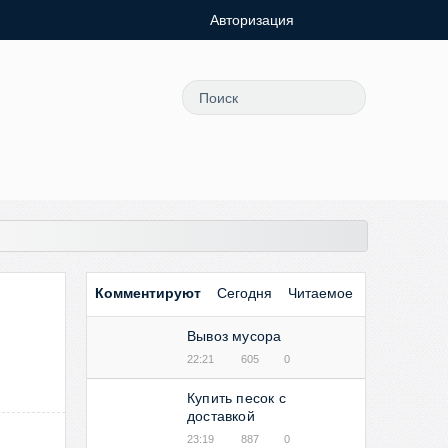
Авторизация
Комментируют
Сегодня
Читаемое
Вывоз мусора
22:21
605
0
Купить песок с
доставкой
23:19
887
0