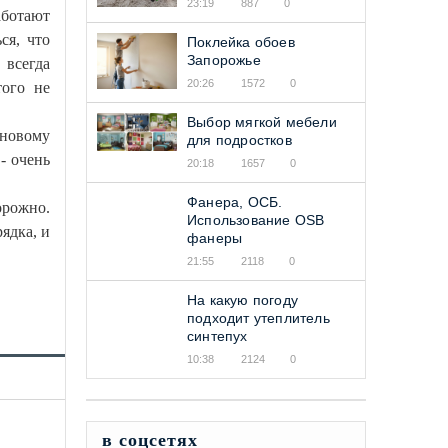
23:19
887
0
аботают
ся, что
Поклейка обоев
Запорожье
всегда
20:26
1572
0
того не
Выбор мягкой мебели
 новому
для подростков
- очень
20:18
1657
0
Фанера, ОСБ.
орожно.
Использование OSB
ядка, и
фанеры
21:55
2118
0
На какую погоду
подходит утеплитель
синтепух
10:38
2124
0
в соцсетях