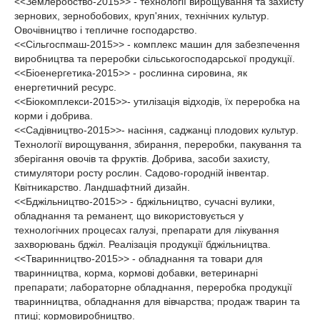
<<Землеробство-2015>> - технології вирощування та захисту
зернових, зернобобових, круп'яних, технічних культур.
Овочівництво і тепличне господарство.
<<Сільгоспмаш-2015>> - комплекс машин для забезпечення
виробництва та переробки сільськогосподарської продукції.
<<Біоенергетика-2015>> - рослинна сировина, як
енергетичний ресурс.
<<Біокомплекси-2015>>- утилізація відходів, їх переробка на
корми і добрива.
<<Садівництво-2015>>- насіння, саджанці плодових культур.
Технології вирощування, збирання, переробки, пакування та
зберігання овочів та фруктів. Добрива, засоби захисту,
стимулятори росту рослин. Садово-городній інвентар.
Квітникарство. Ландшафтний дизайн.
<<Бджільництво-2015>> - бджільництво, сучасні вулики,
обладнання та реманент, що використовується у
технологічних процесах галузі, препарати для лікування
захворювань бджіл. Реалізація продукції бджільництва.
<<Тваринництво-2015>> - обладнання та товари для
тваринництва, корма, кормові добавки, ветеринарні
препарати; лабораторне обладнання, переробка продукції
тваринництва, обладнання для вівчарства; продаж тварин та
птиці; кормовиробництво.